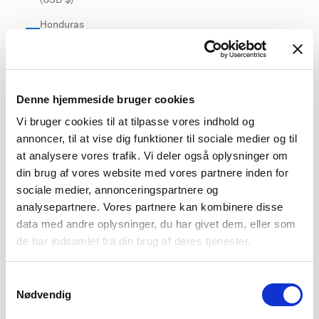
Honduras
(USD $)
Hong Kong
SAR (USD
$)
Denne hjemmeside bruger cookies
Vi bruger cookies til at tilpasse vores indhold og
Hungary
annoncer, til at vise dig funktioner til sociale medier og til
(EUR €)
at analysere vores trafik. Vi deler også oplysninger om
Iceland
din brug af vores website med vores partnere inden for
(USD $)
sociale medier, annonceringspartnere og
India (USD
analysepartnere. Vores partnere kan kombinere disse
$)
data med andre oplysninger, du har givet dem, eller som
de har indsamlet fra din brug af deres tjenester.
Indonesia
(USD $)
Samtykkevalg
Iraq (USD
Nødvendig
$)