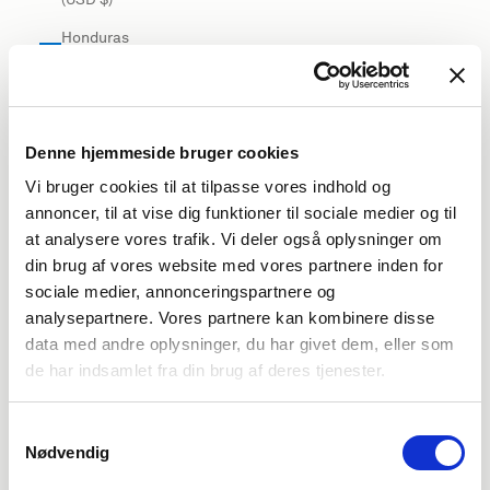
Honduras
(USD $)
Hong Kong
SAR (USD
$)
Denne hjemmeside bruger cookies
Vi bruger cookies til at tilpasse vores indhold og
Hungary
annoncer, til at vise dig funktioner til sociale medier og til
(EUR €)
at analysere vores trafik. Vi deler også oplysninger om
Iceland
din brug af vores website med vores partnere inden for
(USD $)
sociale medier, annonceringspartnere og
India (USD
analysepartnere. Vores partnere kan kombinere disse
$)
data med andre oplysninger, du har givet dem, eller som
de har indsamlet fra din brug af deres tjenester.
Indonesia
(USD $)
Samtykkevalg
Iraq (USD
Nødvendig
$)