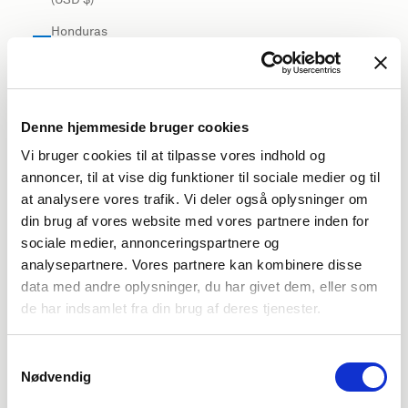
Honduras
(USD $)
Hong Kong
SAR (USD
$)
Denne hjemmeside bruger cookies
Vi bruger cookies til at tilpasse vores indhold og
Hungary
annoncer, til at vise dig funktioner til sociale medier og til
(EUR €)
at analysere vores trafik. Vi deler også oplysninger om
Iceland
din brug af vores website med vores partnere inden for
(USD $)
sociale medier, annonceringspartnere og
India (USD
analysepartnere. Vores partnere kan kombinere disse
$)
data med andre oplysninger, du har givet dem, eller som
de har indsamlet fra din brug af deres tjenester.
Indonesia
(USD $)
Samtykkevalg
Iraq (USD
Nødvendig
$)