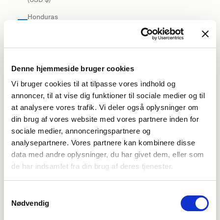
Honduras
(USD $)
Hong Kong
SAR (USD
$)
Denne hjemmeside bruger cookies
Vi bruger cookies til at tilpasse vores indhold og
Hungary
annoncer, til at vise dig funktioner til sociale medier og til
(EUR €)
at analysere vores trafik. Vi deler også oplysninger om
Iceland
din brug af vores website med vores partnere inden for
(USD $)
sociale medier, annonceringspartnere og
India (USD
analysepartnere. Vores partnere kan kombinere disse
$)
data med andre oplysninger, du har givet dem, eller som
de har indsamlet fra din brug af deres tjenester.
Indonesia
(USD $)
Samtykkevalg
Iraq (USD
Nødvendig
$)