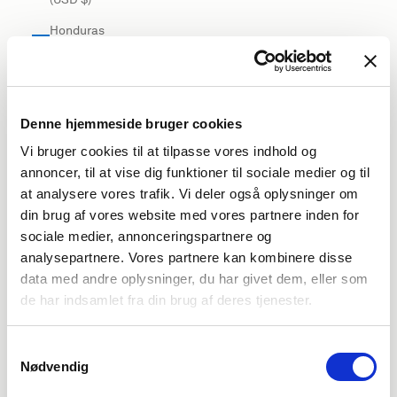
Honduras
(USD $)
Hong Kong
SAR (USD
$)
Denne hjemmeside bruger cookies
Vi bruger cookies til at tilpasse vores indhold og
Hungary
annoncer, til at vise dig funktioner til sociale medier og til
(EUR €)
at analysere vores trafik. Vi deler også oplysninger om
Iceland
din brug af vores website med vores partnere inden for
(USD $)
sociale medier, annonceringspartnere og
India (USD
analysepartnere. Vores partnere kan kombinere disse
$)
data med andre oplysninger, du har givet dem, eller som
de har indsamlet fra din brug af deres tjenester.
Indonesia
(USD $)
Samtykkevalg
Iraq (USD
Nødvendig
$)