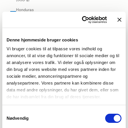
Honduras
(USD $)
Hong Kong
SAR (USD
$)
Denne hjemmeside bruger cookies
Vi bruger cookies til at tilpasse vores indhold og
Hungary
annoncer, til at vise dig funktioner til sociale medier og til
(EUR €)
at analysere vores trafik. Vi deler også oplysninger om
Iceland
din brug af vores website med vores partnere inden for
(USD $)
sociale medier, annonceringspartnere og
India (USD
analysepartnere. Vores partnere kan kombinere disse
$)
data med andre oplysninger, du har givet dem, eller som
de har indsamlet fra din brug af deres tjenester.
Indonesia
(USD $)
Samtykkevalg
Iraq (USD
Nødvendig
$)