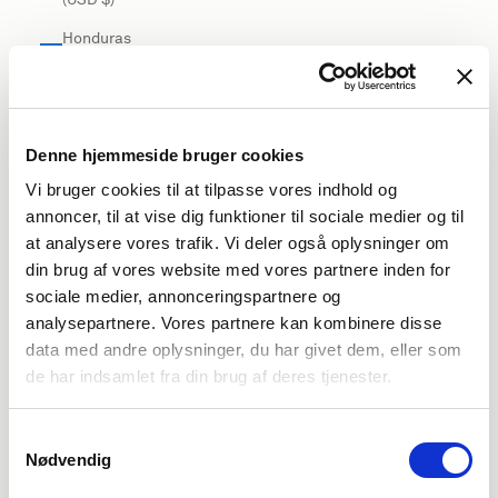
Honduras
(USD $)
Hong Kong
SAR (USD
$)
Denne hjemmeside bruger cookies
Vi bruger cookies til at tilpasse vores indhold og
Hungary
annoncer, til at vise dig funktioner til sociale medier og til
(EUR €)
at analysere vores trafik. Vi deler også oplysninger om
Iceland
din brug af vores website med vores partnere inden for
(USD $)
sociale medier, annonceringspartnere og
India (USD
analysepartnere. Vores partnere kan kombinere disse
$)
data med andre oplysninger, du har givet dem, eller som
de har indsamlet fra din brug af deres tjenester.
Indonesia
(USD $)
Samtykkevalg
Iraq (USD
Nødvendig
$)