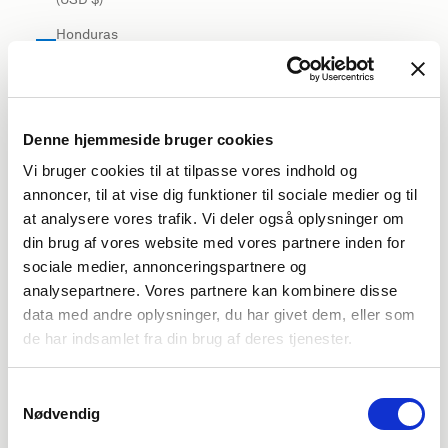
Honduras
(USD $)
Hong Kong
SAR (USD
$)
Denne hjemmeside bruger cookies
Vi bruger cookies til at tilpasse vores indhold og
Hungary
annoncer, til at vise dig funktioner til sociale medier og til
(EUR €)
at analysere vores trafik. Vi deler også oplysninger om
Iceland
din brug af vores website med vores partnere inden for
(USD $)
sociale medier, annonceringspartnere og
India (USD
analysepartnere. Vores partnere kan kombinere disse
$)
data med andre oplysninger, du har givet dem, eller som
de har indsamlet fra din brug af deres tjenester.
Indonesia
(USD $)
Samtykkevalg
Iraq (USD
Nødvendig
$)