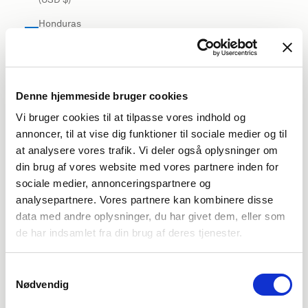
Honduras
(USD $)
Hong Kong
SAR (USD
$)
Denne hjemmeside bruger cookies
Vi bruger cookies til at tilpasse vores indhold og
Hungary
annoncer, til at vise dig funktioner til sociale medier og til
(EUR €)
at analysere vores trafik. Vi deler også oplysninger om
Iceland
din brug af vores website med vores partnere inden for
(USD $)
sociale medier, annonceringspartnere og
India (USD
analysepartnere. Vores partnere kan kombinere disse
$)
data med andre oplysninger, du har givet dem, eller som
de har indsamlet fra din brug af deres tjenester.
Indonesia
(USD $)
Samtykkevalg
Iraq (USD
Nødvendig
$)