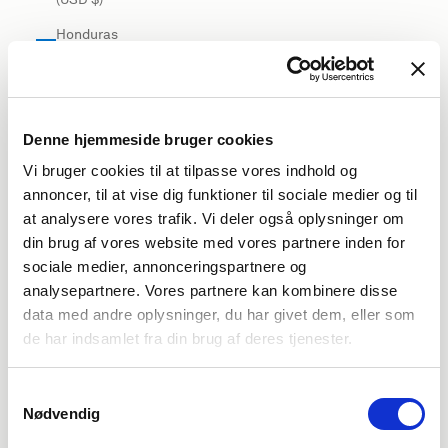
Honduras
(USD $)
Hong Kong
SAR (USD
$)
Denne hjemmeside bruger cookies
Vi bruger cookies til at tilpasse vores indhold og
Hungary
annoncer, til at vise dig funktioner til sociale medier og til
(EUR €)
at analysere vores trafik. Vi deler også oplysninger om
Iceland
din brug af vores website med vores partnere inden for
(USD $)
sociale medier, annonceringspartnere og
India (USD
analysepartnere. Vores partnere kan kombinere disse
$)
data med andre oplysninger, du har givet dem, eller som
de har indsamlet fra din brug af deres tjenester.
Indonesia
(USD $)
Samtykkevalg
Iraq (USD
Nødvendig
$)