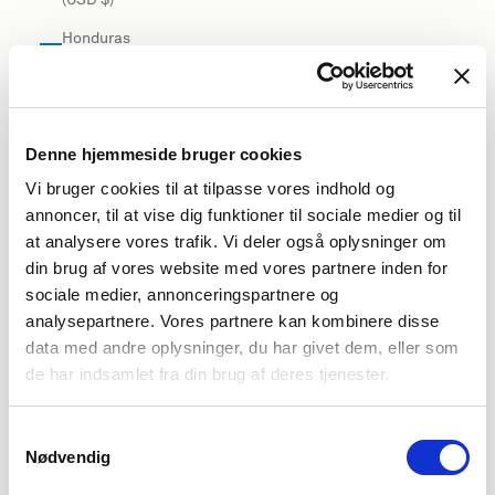
Honduras
(USD $)
Hong Kong
SAR (USD
$)
Denne hjemmeside bruger cookies
Vi bruger cookies til at tilpasse vores indhold og
Hungary
annoncer, til at vise dig funktioner til sociale medier og til
(EUR €)
at analysere vores trafik. Vi deler også oplysninger om
Iceland
din brug af vores website med vores partnere inden for
(USD $)
sociale medier, annonceringspartnere og
India (USD
analysepartnere. Vores partnere kan kombinere disse
$)
data med andre oplysninger, du har givet dem, eller som
de har indsamlet fra din brug af deres tjenester.
Indonesia
(USD $)
Samtykkevalg
Iraq (USD
Nødvendig
$)